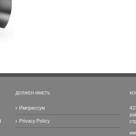
ДОЛЖЕН ИМЕТЬ
КО
Импрессум
42
ра
Privacy Policy
H
ст
ем