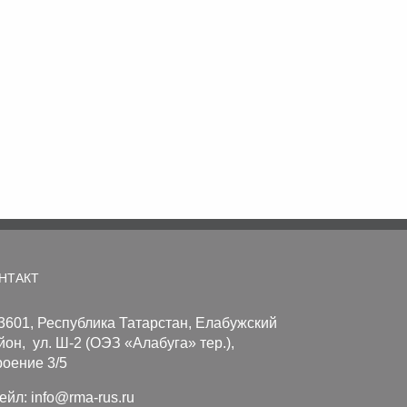
НТАКТ
3601, Республика Татарстан, Елабужский
йон, ул. Ш-2 (ОЭЗ «Алабуга» тер.),
роение 3/5
ейл:
info@rma-rus.ru