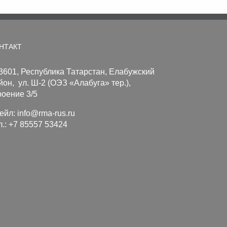
НТАКТ
3601, Республика Татарстан, Елабужский
йон, ул. Ш-2 (ОЭЗ «Алабуга» тер.),
роение 3/5
ейл:
info@rma-rus.ru
л.: +7 85557 53424