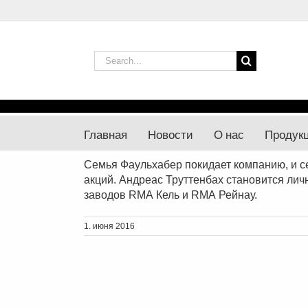
Skip
to
content
Search
for:
Главная
Новости
О нас
Продук
Семья Фаульхабер покидает компанию, и с
акций. Андреас Труттенбах становится ли
заводов RМА Кель и RМА Рейнау.
1. июня 2016