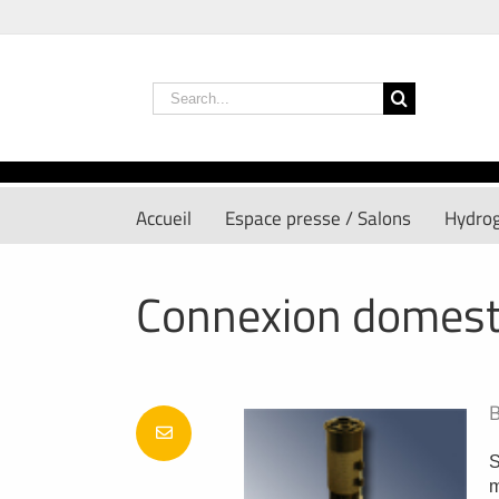
Skip
to
content
Search
for:
Accueil
Espace presse / Salons
Hydro
Connexion domesti
B
S
m