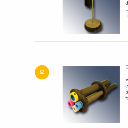
d
L
l
B
V
e
p
f