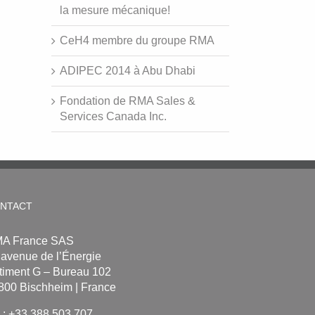
la mesure mécanique!
CeH4 membre du groupe RMA
ADIPEC 2014 à Abu Dhabi
Fondation de RMA Sales &
Services Canada Inc.
NTACT
A France SAS
 avenue de l’Énergie
timent G – Bureau 102
800 Bischheim | France
l.: +33 388 503 707