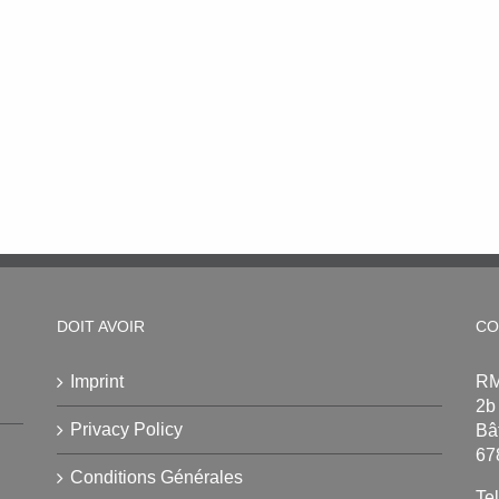
DOIT AVOIR
CO
Imprint
RM
2b
Privacy Policy
Bâ
67
Conditions Générales
Te