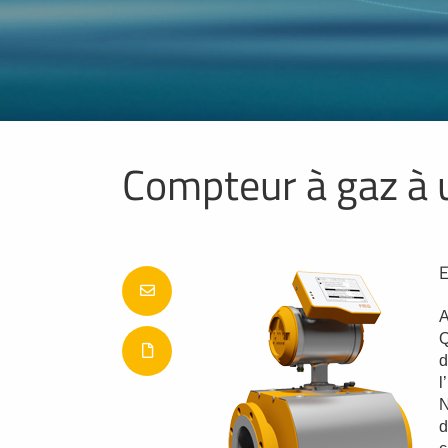
Compteur à gaz à 
E
A
Q
d
l
N
d