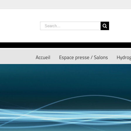
Skip
to
content
Search
for:
Accueil
Espace presse / Salons
Hydro