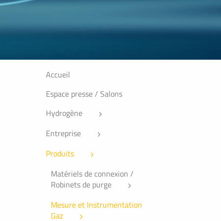
Accueil
Espace presse / Salons
Hydrogène
Entreprise
Produits
Matériels de connexion /
Robinets de purge
Mesure et Instrumentation
Gaz