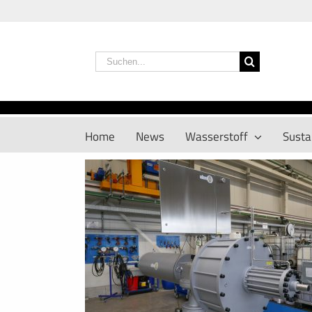
Zum
Inhalt
springen
Suche
nach:
Home
News
Wasserstoff
Sustai