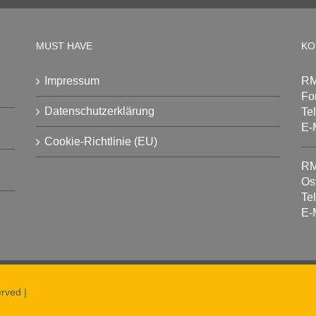
MUST HAVE
KO
Impressum
RM
Fo
Datenschutzerklärung
Te
E-
Cookie-Richtlinie (EU)
RM
Os
Te
E-
rved |