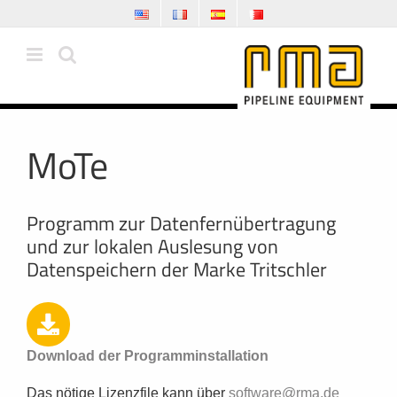
Zum
Inhalt
springen
MoTe
Programm zur Datenfernübertragung
und zur lokalen Auslesung von
Datenspeichern der Marke Tritschler
Download der Programminstallation
Das nötige Lizenzfile kann über
software@rma.de