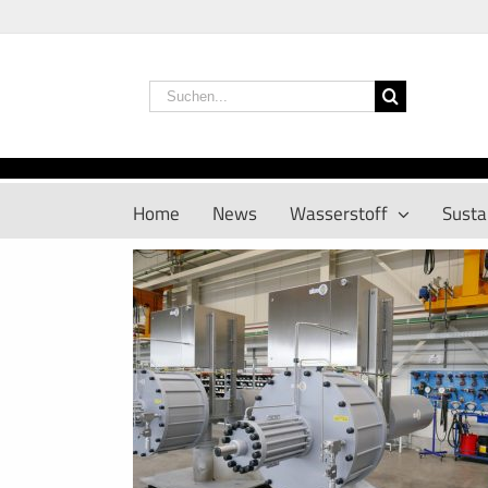
Zum
Inhalt
springen
Suche
nach:
Home
News
Wasserstoff
Sustai