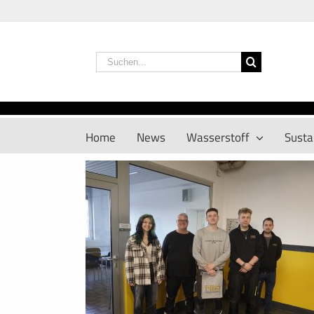
Zum
Inhalt
springen
Suche
nach:
Home
News
Wasserstoff
Sustai