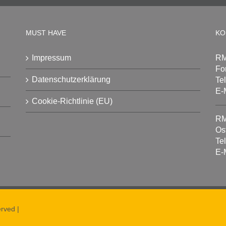
MUST HAVE
KO
Impressum
RM
Fo
Datenschutzerklärung
Te
E-
Cookie-Richtlinie (EU)
RM
Os
Te
E-
rved |