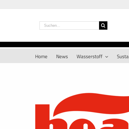
Zum
Inhalt
springen
Suche
nach:
Home
News
Wasserstoff
Sustai