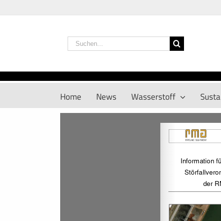
Zum
Inhalt
springen
Suche
nach:
Home
News
Wasserstoff
Sustai