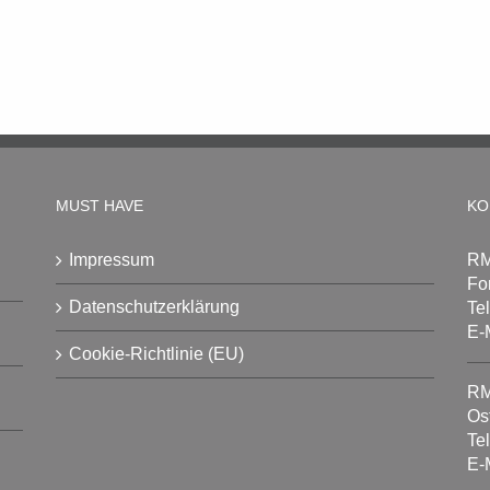
MUST HAVE
KO
Impressum
RM
Fo
Datenschutzerklärung
Te
E-
Cookie-Richtlinie (EU)
RM
Os
Te
E-