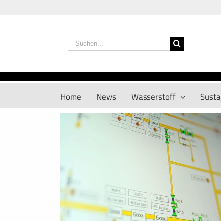
Zum
Inhalt
springen
Suche
nach:
Home
News
Wasserstoff
Sustai