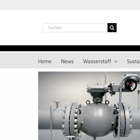
Zum
Inhalt
springen
Suche
nach:
Home
News
Wasserstoff
Sustai