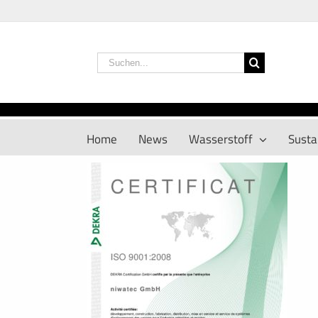
Zum
Inhalt
springen
Suche
nach:
Home
News
Wasserstoff
Sustai