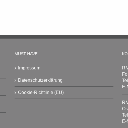
MUST HAVE
KO
Impressum
RM
Fo
Datenschutzerklärung
Te
E-
Cookie-Richtlinie (EU)
RM
Os
Te
E-