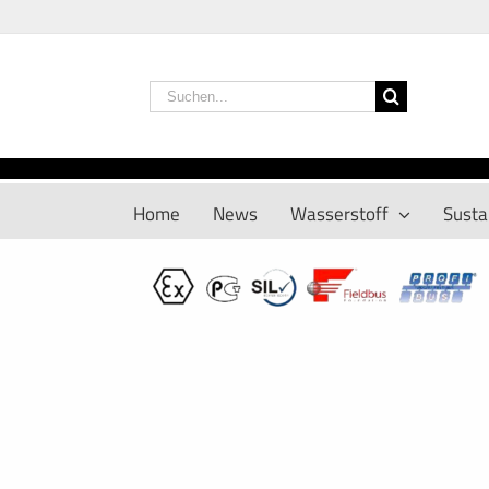
Zum
Inhalt
springen
Suche
nach:
Home
News
Wasserstoff
Sustai