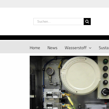
Zum
Inhalt
springen
Suche
nach:
Home
News
Wasserstoff
Sustai