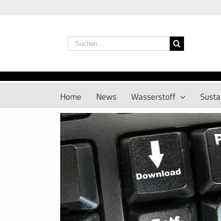
Zum
Inhalt
springen
Suche
nach:
Home
News
Wasserstoff
Sustai