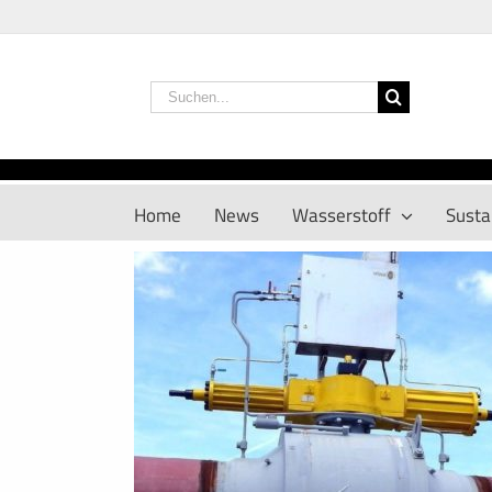
Zum
Inhalt
springen
Suche
nach:
Home
News
Wasserstoff
Sustai