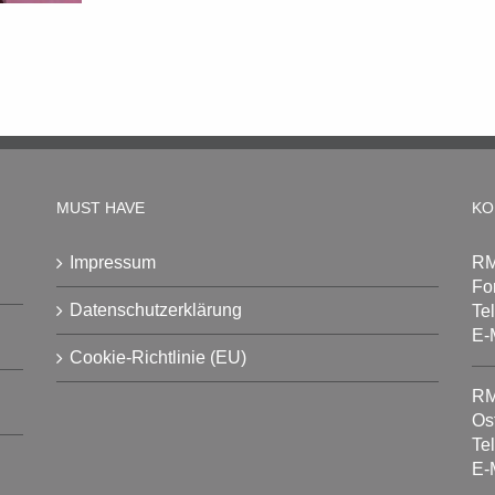
MUST HAVE
KO
Impressum
RM
Fo
Datenschutzerklärung
Te
E-
Cookie-Richtlinie (EU)
RM
Os
Te
E-