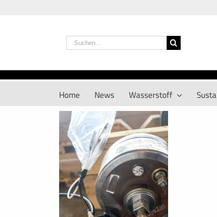
Zum
Inhalt
springen
Suche
nach:
Home
News
Wasserstoff
Sustai