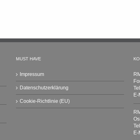
MUST HAVE
KO
Impressum
RM
Fo
Datenschutzerklärung
Te
E-
Cookie-Richtlinie (EU)
RM
Os
Te
E-