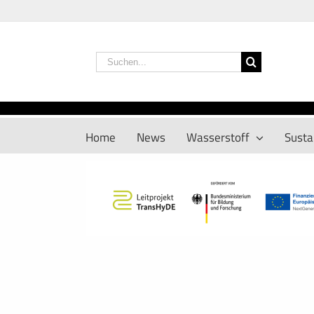
Zum
Inhalt
springen
Suche
nach:
Home
News
Wasserstoff
Sustai